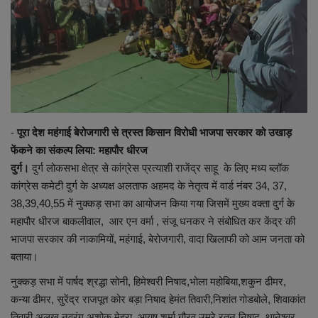
व्यापार
शिक्षा एवं रोजगार
धर्म एवं ज्योतिष
-
पूरा देश महंगाई बेरोजगारी से त्रस्त किसान विरोधी भाजपा सरकार को उखाड़
फेंकने का संकल्प लिया: महापौर धीरज
दुर्ग।
दुर्ग लोकसभा क्षेत्र से कांग्रेस प्रत्याशी राजेंद्र साहू के लिए मध्य ब्लॉक
कांग्रेस कमेटी दुर्ग के अध्यक्ष अलताफ अहमद के नेतृत्व में वार्ड नंबर 34, 37,
38,39,40,55 में नुक्कड़ सभा का आयोजन किया गया जिसमें मुख्य वक्ता दुर्ग के
महापौर धीरज बाकलीवाल, आर एन वर्मा , संजू धनकर ने संबोधित कर केंद्र की
भाजपा सरकार की नाकामियों, महंगाई, बेरोजगारी, वादा खिलाफी को आम जनता को
बताया।
नुक्कड़ सभा में पार्षद श्रद्धा सोनी, हिमेश्वरी निषाद,भोला महोबिया,शकुन ढीमर,
कन्या ढीमर, सुरेंद्र राजपूत कोर बड़ा निषाद हेमंत तिवारी,निशांत गोडबोले, शिवाकांत
तिवारी,अलख नवरंग,अशोक मेहरा, आयुष शर्मा,गौरव उमरे,रतन निषाद, थानेश्वर