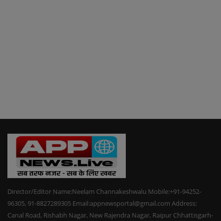
Director/Editor Name:Neelam Channakeshwalu Mobile:+91-94252-
96305, 91-8827289305 Email:appnewsportal@gmail.com Address:
Canal Road, Rishabh Nagar, New Rajendra Nagar, Raipur Chhattisgarh-