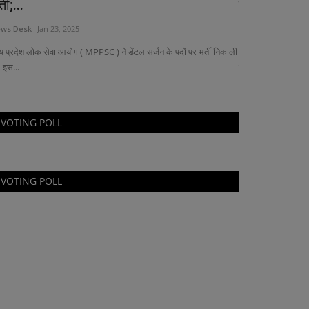
्ती;...
वरुण...
ws Desk
Jan 23, 2025
News Desk
Oct 28
्य प्रदेश लोक सेवा आयोग ( MPPSC ) ने डेंटल सर्जन के पदों पर भर्ती निकाली
नई दिल्ली, 21 अक्टूब
 इस...
की तुलसी...
VOTING POLL
VOTING POLL