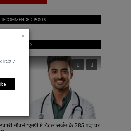
RECOMMENDED POSTS
RANDOM POSTS
directly
शिक्षा एवं रोजगार
मनोरंजन
ibe
रकारी नौकरी:एमपी में डेंटल सर्जन के 385 पदों पर
मां लक्ष्मी को 