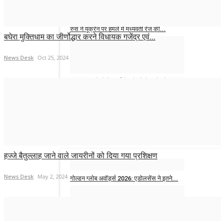
रुस ने यूक्रेन पर हमले में मध्यवर्ती रेंज की...
बघेरा मुक्तिधाम का जीर्णोद्धार करने विधायक गजेंद्र एवं...
News Desk
Nov 22, 2024
News Desk
Oct 25, 2024
अदाणी मामले से पैदा हुई स्थिति से निपटने को
लेकर...
News Desk
Nov 22, 2024
मनोरंजन
हज्जे बैतुल्लाह जाने वाले जायरीनों को दिया गया प्रशिक्षण
News Desk
May 2, 2024
गोल्डन ग्लोब अवॉर्ड्स 2026: एडोलसेंस ने इतने...
News Desk
Jan 21, 2026