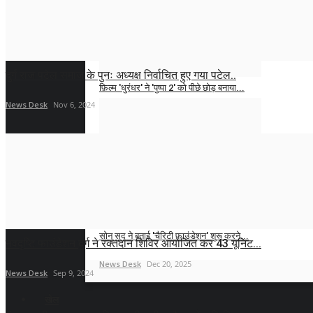
‘धुरंधर 2’ सिनेमा के इतिहास में कई सितारों वाली...
News Desk
Jan 21, 2026
दुर्ग राज पटेल समाज के पुनः अध्यक्ष निर्वाचित हुए गया पटेल..
फ़िल्म 'धुरंधर' ने 'पुष्पा 2' को पीछे छोड़ बनाया...
News Desk
Nov 6, 2024
News Desk
Jan 12, 2026
'इंडियन आइडल' सीजन 3 के विजेता प्रशांत तमांग...
News Desk
Jan 12, 2026
सोनू सूद ने बताई 'चैरिटी फाउंडेशन' शुरू करने...
नवदृष्टि फाउंडेशन दुर्ग ने रक्तदान शिविर आयोजित कर 43 यूनिट...
News Desk
Dec 20, 2025
News Desk
Sep 9, 2024
खेल