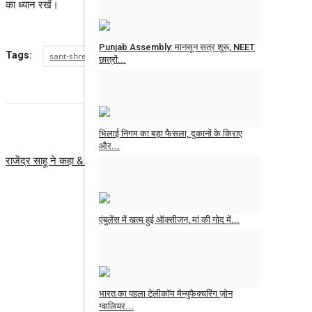
News Desk
Aug 3, 2026
का ध्यान रखें।
Punjab Assembly: मानसून सत्र शुरू, NEET
Tags:
sant-shree-maharaj
छात्रों...
News Desk
Aug 3, 2026
भिलाई निगम का बड़ा फैसला, दुकानों के किराए
PREVIOUS ART
और...
राजेंद्र साहू ने कहा & भाजपा ने महंगाई और बेरोजगारी बढ़ाई , देश की जनता मोदी सरक
News Desk
Aug 1, 2026
एंबुलेंस में खत्म हुई ऑक्सीजन, मां की गोद में...
News Desk
Aug 1, 2026
भारत का पहला टेलीकॉम मैन्युफैक्चरिंग ज़ोन
ग्वालियर...