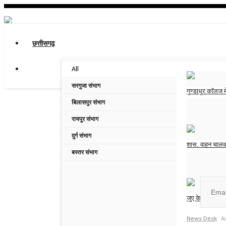
छत्तीसगढ़
All
सरगुजा संभाग
गुण्डाधुर कॉलज में
बिलासपुर संभाग
News Desk
A
रायपुर संभाग
दुर्ग संभाग
शास. वाहन चालक 
Join ou
बस्तर संभाग
News Desk
A
जुए के दो फड़ों 
No, than
News Desk
A