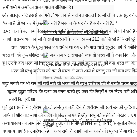
टैलेंट सर्च में उमड़ा बैडमिंटन और टेनिस का जोश:...
सभी धर्मो में कर्मों का अलग अलग संविधान है l
News Desk
Jul 18, 2026
और बावजूद यदि इससे बच गये तो भगवान से नही बच सकते l स्वामी जी ने एक सुंदर गीत 
*आना है तो आ राह में कुछ फेर नही है भगवान के घर देर है अंधेर नही है...*
ऊपर वाला केवल कर्म देखकर फल नही देते क्रिया के प्रति आपके भाव को भी देखते है उस
नमामि गंगे मिशन अंतर्गत बेतवा नदी के वैज्ञानिक...
स्वामी नारायण भगवान जी ने सभी शास्त्रों के सार स्वरूप 212 बाते लिखी है जिसमें 
News Desk
Jun 30, 2026
राजा दशरथ के मृत्यु काल जब समीप था तब उनके पास चारों सुपुत्र नही थे क्योंकि व
भरत जी को गुरू वशिष्ट जी ने जब राज पाट संभालने कहा तो भरत जी ने कहा पिता और पित
हूँ l उसके बाद भरत जी चित्रकूट कि निकल पड़े जहाँ श्रीराम जी को देख भरत जी बि
राष्ट्रीय शिक्षा नीति-2020 के अनुरूप शोध एवं...
भरत जी प्रभु श्रीराम को वन से वापस ले जाने आये थे परन्तु राम जी मना कर दिये l 
News Desk
Jun 25, 2026
बहुत मनाने पर भी राम जी नही माने तो भरत जी ने प्रभु श्रीराम जी से उनके चरण पादु
सुदामा कृष्ण चरित्र कि कथा का वर्णन करते हुए कहा कि मित्रों में हमें मित्र नही अप
देश
सबरी कि प्रतिक्षा
पूर्ण हुई l सबरी ने श्रीराम जी को आमंत्रण नही दिये थे श्रीराम जी स्वयं उनकी कुटि
जायेगा l और यदि माया को चाहेंगे तो बिखर जाएंगे है और प्रभु को चाहेंगे तो निखर जाएंगे 
आज का मौसम 3 अगस्त: यूपी-बिहार से कश्मीर तक
कथा श्रवण का लाभ लेने चतुर्भुज राठी, दीपक चोपड़ा विश्व हिन्दू परिषद् के सुनील वैष्ण
मूसलाधार...
गणमान्य नागरिक उपस्थित रहे । आप सभी ने स्वामी जी का आशीर्वाद प्राप्त किया 