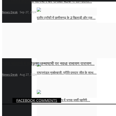
मंडल स्तरीय सदस्यता अभियान की समीक्षा बैठक में सम्मिलित...
News Desk
Sep 27, 2024
दुलीप ट्रॉफी में छत्तीसगढ़ के 2 खिलाड़ी और एक...
News Desk
Aug 3, 2026
स्टीफन फ्लेमिंग से कभी मिला नहीं, लेकिन उनके...
News Desk
Aug 3, 2026
"महेश कॉलोनी में श्रीकृष्ण जन्माष्टमी पर नवधा रामायण पारायण...
राष्ट्रमंडल मुक्केबाजी: प्रीति दमदार जीत के साथ...
News Desk
Aug 27, 2024
News Desk
Aug 3, 2026
FACEBOOK COMMENTS
नीली नहीं अब विश्व कप में भगवा जर्सी पहनेंगी...
News Desk
Jul 31, 2026