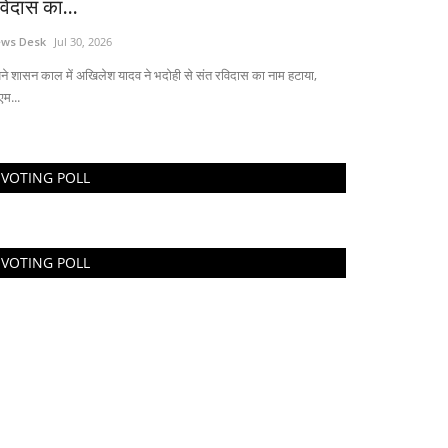
विदास का...
ws Desk
Jul 30, 2026
ने शासन काल में अखिलेश यादव ने भदोही से संत रविदास का नाम हटाया,
एम...
लाइफ स्टाइल
VOTING POLL
VOTING POLL
भिनेता अजय देवगन ने 'सन ऑफ सरदार 2' की
ीम के साथ लंदन...
ws Desk
Aug 17, 2024