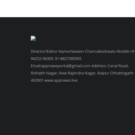
Director/Editor Name:Neelam Channakeshwalu Mobile:+9
94252-96305, 91-8827289305
Email:appnewsportal@gmail.com Address: Canal Road,
Rishabh Nagar, New Rajendra Nagar, Raipur Chhattisgarh-
492001 www.appnews.live