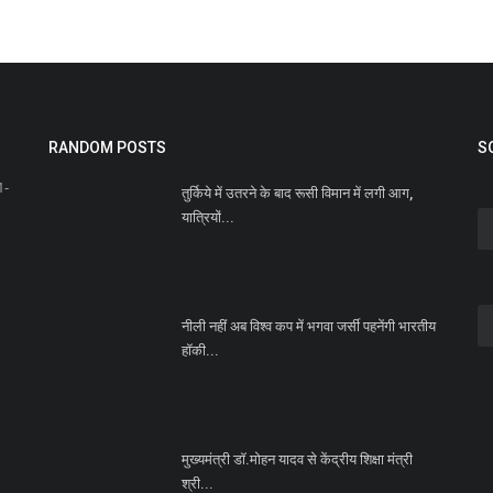
RANDOM POSTS
S
1-
तुर्किये में उतरने के बाद रूसी विमान में लगी आग,
यात्रियों...
मा
वर
नीली नहीं अब विश्व कप में भगवा जर्सी पहनेंगी भारतीय
Ne
हॉकी...
नई
की
मुख्यमंत्री डॉ.मोहन यादव से केंद्रीय शिक्षा मंत्री
श्री...