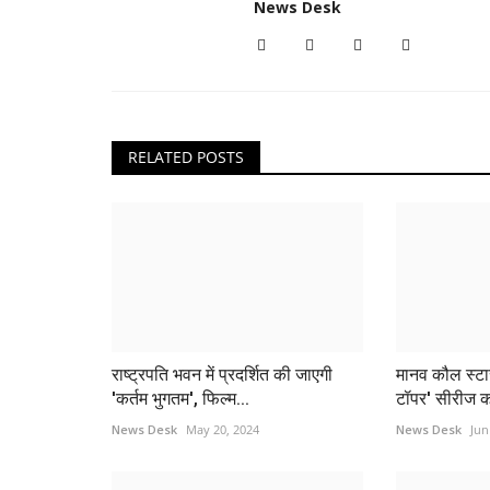
News Desk
RELATED POSTS
राष्ट्रपति भवन में प्रदर्शित की जाएगी
मानव कौल स्टार
'कर्तम भुगतम', फिल्म...
टॉपर' सीरीज क
News Desk
May 20, 2024
News Desk
Jun