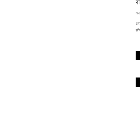
र
Ne
अप
सी
अ
ट
Ne