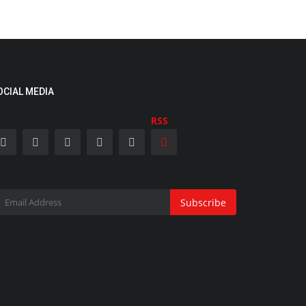
मनोरंजन
OCIAL MEDIA
RSS
ं लक्ष्मी को अपने 'घर की लक्ष्मी' के साथ मनाते दिखे
ुण...
Subscribe
ws Desk
Oct 28, 2025
 दिल्ली, 21 अक्टूबर । बॉलीवुड एक्टर वरुण धवन अपनी फिल्म सनी संस्कारी
 तुलसी...
लाइफ स्टाइल