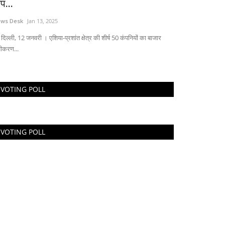
प...
ws Desk
Jan 13, 2025
दिल्ली, 12 जनवरी । एशिया-प्रशांत क्षेत्र की शीर्ष 50 कंपनियों का बाजार
जीकरण...
शिक्षा एवं रोजगार
VOTING POLL
VOTING POLL
रकारी नौकरी:एमपी में डेंटल सर्जन के 385 पदों पर
्ती;...
ws Desk
Jan 23, 2025