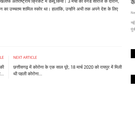
खिलाफ अंतर्राष्ट्रीय क्रिकेट में डेब्यू किया। 3 मैचों की वनडे सीरीज के दौरान,
कै
1 रन का उच्चतम शामिल स्कोर था। हालांकि, उन्होंने अभी तक अपने देश के लिए
Ne
नई 
पूं
LE
NEXT ARTICLE
 की
छत्तीसगढ़ में कोरोना के एक साल पूरे, 18 मार्च 2020 को रायपुर में मिली
...
थी पहली कोरोना...
स
भर
Ne