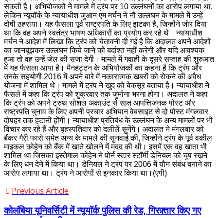
सकती है। अभियोजकों ने मामले में ट्रंप पर 10 उल्लंघनों का आरोप लगाया था,
लेकिन न्यूयॉर्क के न्यायाधीश जुआन एम मर्चन ने नौ उल्लंघन के मामले में उन्हें
दोषी ठहराया। यह फैसला पूर्व राष्ट्रपति के लिए झटका है, जिन्होंने जोर दिया
था कि वह अपने स्वतंत्र भाषण अधिकारों का प्रयोग कर रहे थे। न्यायाधीश
मर्चन ने आदेश में लिखा कि ट्रंप को चेतावनी दी गई है कि अदालत अपने आदेशों
का जानबूझकर उल्लंघन किये जाने को बर्दाश्त नहीं करेगी और यदि आवश्यक
हुआ तो वह उन्हें जेल की सजा देगी। मामले में गवाही के दूसरे सप्ताह की शुरुआत
में यह फैसला आया है। मैनहट्टन के अभियोजकों का कहना है कि ट्रंप और
उनके सहयोगी 2016 में अपने बारे में नकारात्मक खबरों को रोकने की अवैध
योजना में शामिल थे। मामले में ट्रंप ने खुद को बेकसूर बताया है। न्यायाधीश ने
फैसले में कहा कि ट्रंप को शुक्रवार तक जुर्माना भरना होगा। अदालत ने कहा
कि ट्रंप को अपने ट्रुथ सोशल अकाउंट से सात आपत्तिजनक पोस्ट और
राष्ट्रपति चुनाव के लिए अपनी प्रचार अभियान वेबसाइट से दो पोस्ट मंगलवार
दोपहर तक हटानी होंगी। न्यायाधीश प्रतिबंध के उल्लंघन के अन्य मामलों पर भी
विचार कर रहे हैं और बृहस्पतिवार को दलीलें सुनेंगे। अदालत ने मंगलवार को
बैंकर गैरी फारो समेत अन्य के मामले की सुनवाई की, जिन्होंने ट्रंप के पूर्व वकील
माइकल कोहेन को बैंक में खाते खोलने में मदद की थी। इसमें एक वह खाता भी
शामिल था जिसका इस्तेमाल कोहेन ने पोर्न स्टार स्टॉर्मी डेनियल को चुप रखने
के लिए धन देने में किया था। डेनियल ने ट्रंप पर 2006 में यौन संबंध बनाने का
आरोप लगाया था। ट्रंप ने आरोपों से इनकार किया था।(एपी)
Previous Article
कोलंबिया यूनिवर्सिटी में न्यूयॉर्क पुलिस की रेड, गिरफ़्तार किए गए