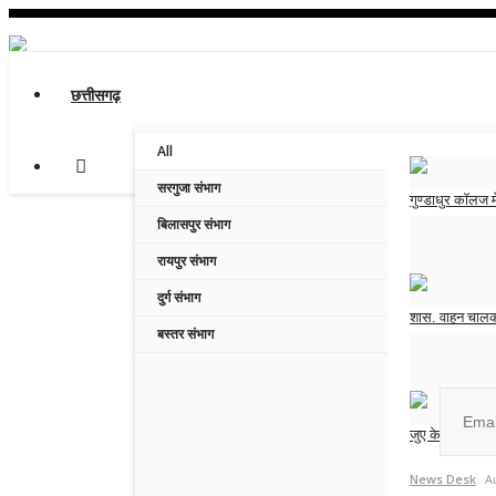
छत्तीसगढ़
All
सरगुजा संभाग
गुण्डाधुर कॉलज में
बिलासपुर संभाग
News Desk
A
रायपुर संभाग
दुर्ग संभाग
शास. वाहन चालक 
Join ou
बस्तर संभाग
News Desk
A
जुए के दो फड़ों 
No, than
News Desk
A