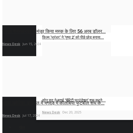
‘धुरंधर 2’ सिनेमा के इतिहास में कई सितारों वाली...
News Desk
Jan 21, 2026
टेस्ला शेयरधारकों ने मंजूर किया मस्क के लिए 56 अरब डॉलर...
फ़िल्म 'धुरंधर' ने 'पुष्पा 2' को पीछे छोड़ बनाया...
News Desk
Jun 15, 2024
News Desk
Jan 12, 2026
'इंडियन आइडल' सीजन 3 के विजेता प्रशांत तमांग...
News Desk
Jan 12, 2026
सोनू सूद ने बताई 'चैरिटी फाउंडेशन' शुरू करने...
कोपा अमेरिका फाइनल में भगदड़ में कोलंबिया फुटबॉल संघ के...
News Desk
Dec 20, 2025
News Desk
Jul 17, 2024
खेल