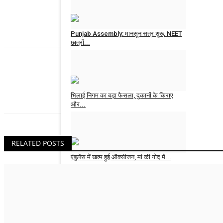
News Desk
Aug 3, 2026
Punjab Assembly: मानसून सत्र शुरू, NEET
छात्रों...
News Desk
Aug 3, 2026
News Desk
भिलाई निगम का बड़ा फैसला, दुकानों के किराए
और...
News Desk
Aug 1, 2026
RELATED POSTS
एंबुलेंस में खत्म हुई ऑक्सीजन, मां की गोद में...
News Desk
Aug 1, 2026
भारत का पहला टेलीकॉम मैन्युफैक्चरिंग ज़ोन
ग्वालियर...