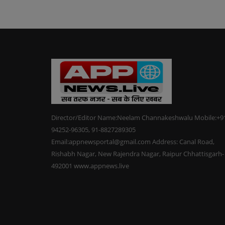
Director/Editor Name:Neelam Channakeshwalu Mobile:+9
94252-96305, 91-8827289305
Email:appnewsportal@gmail.com Address: Canal Road,
Rishabh Nagar, New Rajendra Nagar, Raipur Chhattisgarh-
492001 www.appnews.live