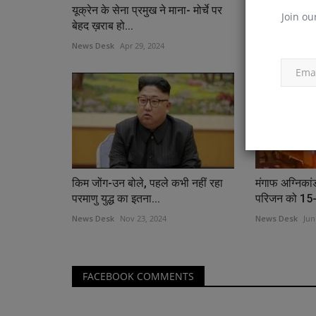
यूक्रेन के सेना प्रमुख ने माना- मोर्चे पर
बलूचिस्तान प्रां
Join ou
बेहद ख़राब हो...
अंधाधुंध गोलीबा
News Desk
Apr 29, 2024
News Desk
Apr
शिक्षा एवं रोजगार
किम जोंग-उन बोले, पहले कभी नहीं रहा
मंगाफ अग्निकांड 
परमाणु युद्ध का इतना...
परिजन को 15-
News Desk
Nov 23, 2024
News Desk
Jun
FACEBOOK COMMENTS
 जीता अब तक का सबसे
आखिर क्यों गई 3 हजार B.Ed. शिक्षकों क