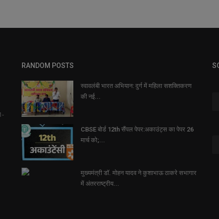
RANDOM POSTS
S
स्वावलंबी भारत अभियान: दुर्ग में महिला सशक्तिकरण
की नई...
1-
CBSE बोर्ड 12th सैंपल पेपर:अकाउंट्स का पेपर 26
मार्च को;...
मुख्यमंत्री डॉ. मोहन यादव ने कुशाभाऊ ठाकरे सभागार
में अंतरराष्ट्रीय...