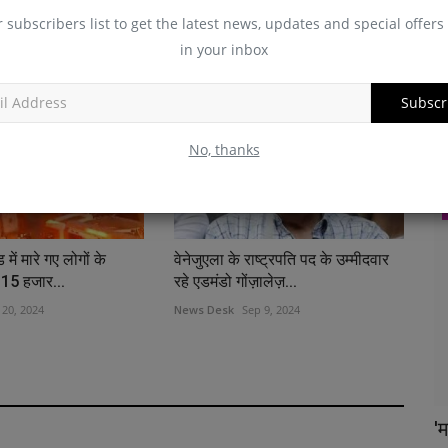
त में अज्ञात बंदूकधारियों ने
60 साल की उम्र में मिस यूनिवर्स ब्यूनस
r subscribers list to get the latest news, updates and special offers 
री...
आयर्स का खिताब जीतने...
in your inbox
 2, 2024
News Desk
Apr 26, 2024
Subscr
No, thanks
खेल
में मारे गए लोगों के
वेनेजुएला के राष्ट्रपति पद के उम्मीदवार
15 हजार...
रहे एडमंडो गोंज़ालेज़...
 20, 2024
News Desk
Sep 9, 2024
ी
'मां के लिए था वो सेलिब्रेशन', परिवार और कोच को
ल