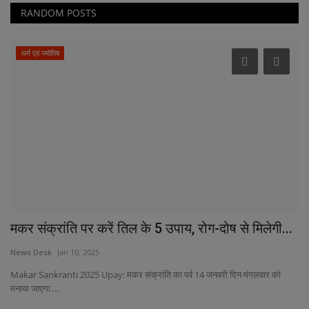
RANDOM POSTS
धर्म एवं ज्योतिष
मकर संक्रांति पर करें तिल के 5 उपाय, रोग-दोष से मिलेगी...
अ
2
News Desk
Jan 10, 2025
Ne
Makar Sankranti 2025 Upay: मकर संक्रांति का पर्व 14 जनवरी दिन मंगलवार को
मनाया जाएगा....
अह
कि.