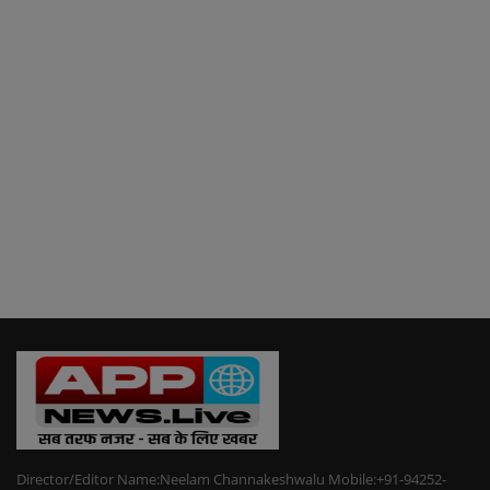
Director/Editor Name:Neelam Channakeshwalu Mobile:+91-94252-