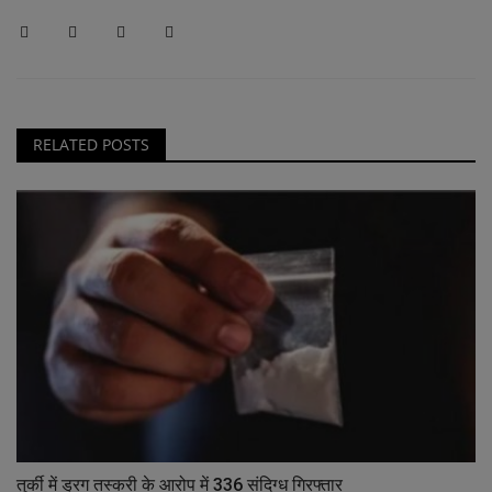
RELATED POSTS
तुर्की में ड्रग तस्करी के आरोप में 336 संदिग्ध गिरफ्तार