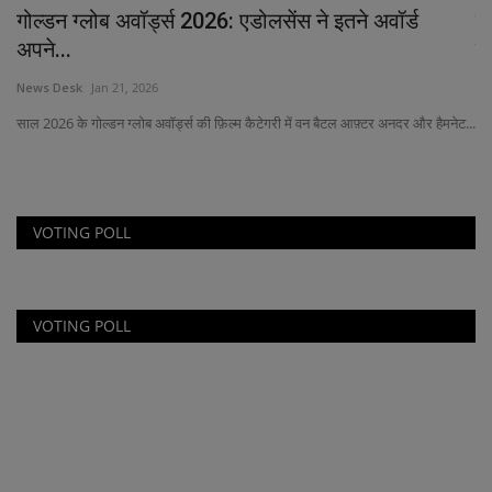
..
गोल्डन ग्लोब अवॉर्ड्स 2026: एडोलसेंस ने इतने अवॉर्ड
कि
अपने...
इत
News Desk
Jan 21, 2026
Ne
साल 2026 के गोल्डन ग्लोब अवॉर्ड्स की फ़िल्म कैटेगरी में वन बैटल आफ़्टर अनदर और हैमनेट...
उत्
VOTING POLL
VOTING POLL