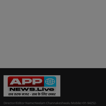
Director/Editor Name:Neelam Channakeshwalu Mobile:+91-94252-