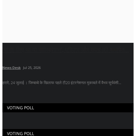
'मां के लिए था वो सेलिब्रेशन', परिवार और कोच को समर्पित...
News Desk
Jul 25, 2026
हरारे, 24 जुलाई । जिम्बाब्वे के खिलाफ पहले टी20 इंटरनेशनल मुकाबले में वैभव सूर्यवंशी...
VOTING POLL
VOTING POLL