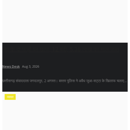
जुए के दो फड़ों पर छापा, 12 बंदी, 5.36 लाख का माल जब्त
News Desk
Aug 3, 2026
छत्तीसगढ़ संवाददाता जगदलपुर, 2 अगस्त। बस्तर पुलिस ने अवैध जुआ-सट्टा के खिलाफ चलाए...
व्यापार