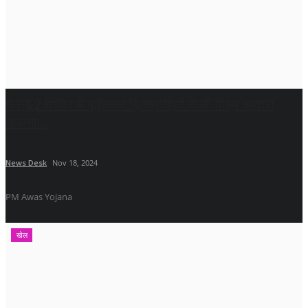
फेस&2 शिविर में पहुँचकर हितग्राहियों ने ली पीएम आवास
योजना...
News Desk
Nov 18, 2024
PM Awas Yojana
खेल