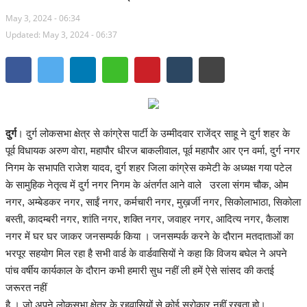
May 3, 2024 - 06:34
मध्यप्रदेश
Updated: May 3, 2024 - 06:37
देश
अन्य देश
मनोरंजन
दुर्ग
। दुर्ग लोकसभा क्षेत्र से कांग्रेस पार्टी के उम्मीदवार राजेंद्र साहू ने दुर्ग शहर के
पूर्व विधायक अरुण वोरा, महापौर धीरज बाकलीवाल, पूर्व महापौर आर एन वर्मा, दुर्ग नगर
खेल
निगम के सभापति राजेश यादव, दुर्ग शहर जिला कांग्रेस कमेटी के अध्यक्ष गया पटेल
के सामुहिक नेतृत्व में दुर्ग नगर निगम के अंतर्गत आने वाले उरला संगम चौक, ओम
लाइफ स्टाइल
नगर, अम्बेडकर नगर, साईं नगर, कर्मचारी नगर, मुख़र्जी नगर, सिकोलाभाठा, सिकोला
बस्ती, कादम्बरी नगर, शांति नगर, शक्ति नगर, जवाहर नगर, आदित्य नगर, कैलाश
व्यापार
नगर में घर घर जाकर जनसम्पर्क किया । जनसम्पर्क करने के दौरान मतदाताओं का
भरपूर सहयोग मिल रहा है सभी वार्ड के वार्डवासियों ने कहा कि विजय बघेल ने अपने
शिक्षा एवं रोजगार
पांच वर्षीय कार्यकाल के दौरान कभी हमारी सुध नहीं ली हमें ऐसे सांसद की कतई
जरूरत नहीं
धर्म एवं ज्योतिष
है । जो अपने लोकसभा क्षेत्र के रहवासियों से कोई सरोकार नहीं रखता हो।