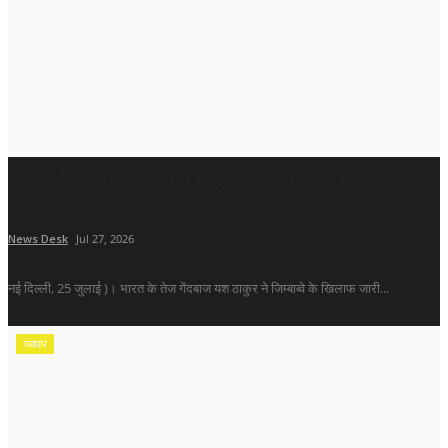
'मैं उन्हें गेंदबाजों का कप्तान कहूंगा', यश ठाकुर ने की...
News Desk
Jul 27, 2026
नई दिल्ली, 25 जुलाई )। भारत के तेज गेंदबाज यश ठाकुर ने जिम्बाब्वे के खिलाफ जारी...
व्यापार