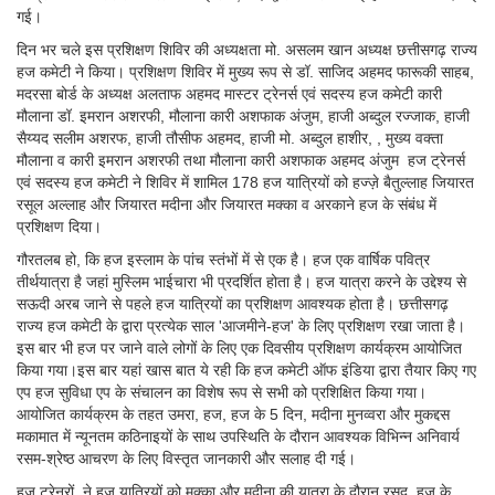
गई।
दिन भर चले इस प्रशिक्षण शिविर की अध्यक्षता मो. असलम खान अध्यक्ष छत्तीसगढ़ राज्य
हज कमेटी ने किया। प्रशिक्षण शिविर में मुख्य रूप से डॉ. साजिद अहमद फारूकी साहब,
मदरसा बोर्ड के अध्यक्ष अलताफ अहमद मास्टर ट्रेनर्स एवं सदस्य हज कमेटी कारी
मौलाना डॉ. इमरान अशरफी, मौलाना कारी अशफाक अंजुम, हाजी अब्दुल रज्जाक, हाजी
सैय्यद सलीम अशरफ, हाजी तौसीफ अहमद, हाजी मो. अब्दुल हाशीर, , मुख्य वक्ता
मौलाना व कारी इमरान अशरफी तथा मौलाना कारी अशफाक अहमद अंजुम हज ट्रेनर्स
एवं सदस्य हज कमेटी ने शिविर में शामिल 178 हज यात्रियों को हज्ज़े बैतुल्लाह जियारत
रसूल अल्लाह और जियारत मदीना और जियारत मक्का व अरकाने हज के संबंध में
प्रशिक्षण दिया।
गौरतलब हो, कि हज इस्लाम के पांच स्तंभों में से एक है। हज एक वार्षिक पवित्र
तीर्थयात्रा है जहां मुस्लिम भाईचारा भी प्रदर्शित होता है। हज यात्रा करने के उद्देश्य से
सऊदी अरब जाने से पहले हज यात्रियों का प्रशिक्षण आवश्यक होता है। छत्तीसगढ़
राज्य हज कमेटी के द्वारा प्रत्येक साल 'आजमीने-हज' के लिए प्रशिक्षण रखा जाता है।
इस बार भी हज पर जाने वाले लोगों के लिए एक दिवसीय प्रशिक्षण कार्यक्रम आयोजित
किया गया।इस बार यहां खास बात ये रही कि हज कमेटी ऑफ इंडिया द्वारा तैयार किए गए
एप हज सुविधा एप के संचालन का विशेष रूप से सभी को प्रशिक्षित किया गया।
आयोजित कार्यक्रम के तहत उमरा, हज, हज के 5 दिन, मदीना मुनव्वरा और मुकद्दस
मकामात में न्यूनतम कठिनाइयों के साथ उपस्थिति के दौरान आवश्यक विभिन्न अनिवार्य
रसम-श्रेष्ठ आचरण के लिए विस्तृत जानकारी और सलाह दी गई।
हज ट्रेनरों ने हज यात्रियों को मक्का और मदीना की यात्रा के दौरान रसद, हज के