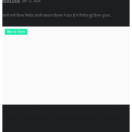
News Desk
Jan 12, 2026
जानी मानी फ़िल्म निर्माता कंपनी यशराज फ़िल्म्स ने हाल ही में रिलीज़ हुई फ़िल्म धुरंधर...
शिक्षा एवं रोजगार
सरकारी नौकरी:RRB ग्रुप D के 32,438 पदों पर भर्ती; आज
से...