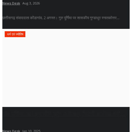
News Desk
Aug 3, 2026
छत्तीसगढ़ संवाददाता कोंडागांव, 2 अगस्त। गुरु पूर्णिमा पर शासकीय गुण्डाधुर स्नातकोत्तर...
धर्म एवं ज्योतिष
पौष पूर्णिमा: करें इस नीले फूल के उपाय, मिटेगी आर्थिक तंगी,...
News Desk
Jan 10, 2025