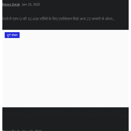
News Desk
Jan 23, 2025
रेलवे में ग्रुप D की 32,438 भर्तियों के लिए एप्‍लीकेशन विंडो आज 23 जनवरी से ओपन...
दुर्ग संभाग
सीएम साय को आर्ट ऑफ लिविंग का न्यौता, डॉ. शैलजा ने टीम...