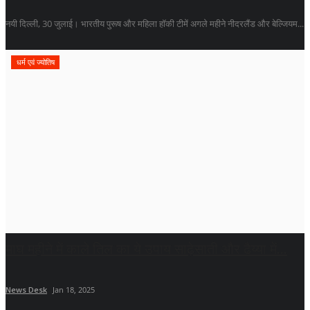
नयी दिल्ली, 30 जुलाई। भारतीय पुरूष और महिला हॉकी टीमें अगले महीने नीदरलैंड और बेल्जियम...
धर्म एवं ज्योतिष
माघ महीने में काले तिल का ये उपाय साढ़ेसाती और ढैय्या में...
News Desk
Jan 18, 2025