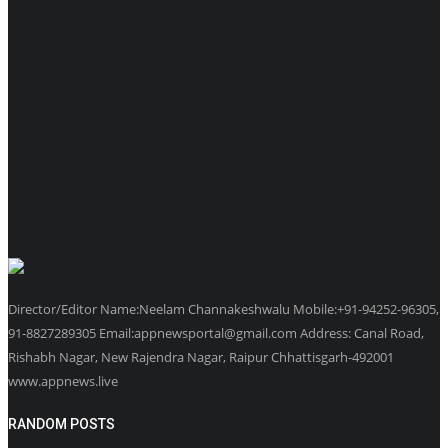
Director/Editor Name:Neelam Channakeshwalu Mobile:+91-94252-96305,
91-8827289305 Email:appnewsportal@gmail.com Address: Canal Road,
Rishabh Nagar, New Rajendra Nagar, Raipur Chhattisgarh-492001
www.appnews.live
RANDOM POSTS