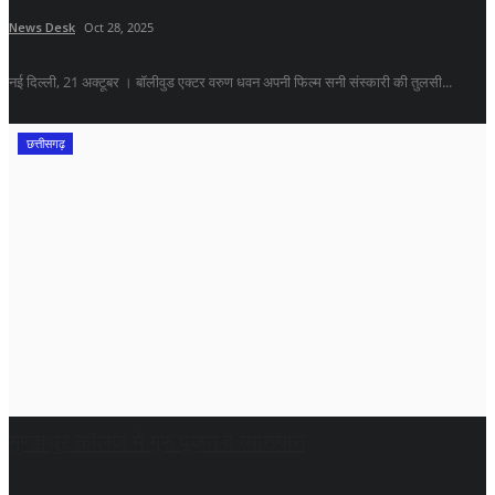
News Desk
Oct 28, 2025
नई दिल्ली, 21 अक्टूबर । बॉलीवुड एक्टर वरुण धवन अपनी फिल्म सनी संस्कारी की तुलसी...
छत्तीसगढ़
गुण्डाधुर कॉलज में गुरु पूजन व व्याख्यान