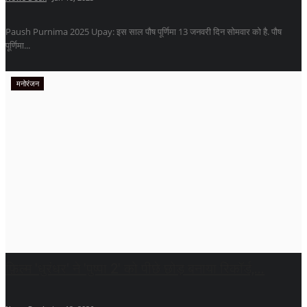
Paush Purnima 2025 Upay: इस साल पौष पूर्णिमा 13 जनवरी दिन सोमवार को है. पौष
पूर्णिमा...
मनोरंजन
फ़िल्म 'धुरंधर' ने 'पुष्पा 2' को पीछे छोड़ बनाया रिकॉर्ड,...