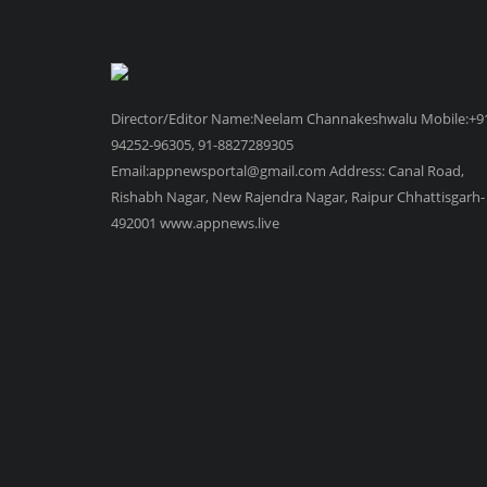
Director/Editor Name:Neelam Channakeshwalu Mobile:+9
94252-96305, 91-8827289305
Email:appnewsportal@gmail.com Address: Canal Road,
Rishabh Nagar, New Rajendra Nagar, Raipur Chhattisgarh-
492001 www.appnews.live