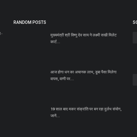
RANDOM POSTS
S
1-
मुख्यमंत्री श्री विष्णु देव साय ने लक्ष्मी सखी मिलेट
कार्ट...
फ़
रि
Ne
आज होगा धन का अचानक लाभ, डूबा पैसा मिलेगा
जान
वापस, वाणी पर...
धुर
19 साल बाद मकर संक्रांति पर बन रहा दुर्लभ संयोग,
जानें...