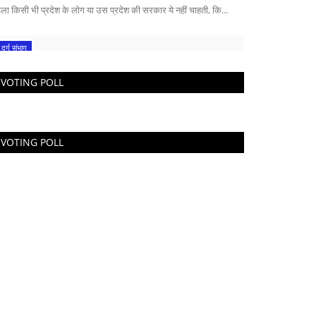
डला किसी भी प्रदेश के लोग या उस प्रदेश की सरकार ये नहीं चाहती, कि...
दुर्ग संभाग
VOTING POLL
VOTING POLL
िधायक ललित चन्द्राकर ने आस्था ट्रेन को हरी
ण्डी दिखाकर...
ws Desk
Nov 19, 2024
ith train
खेल