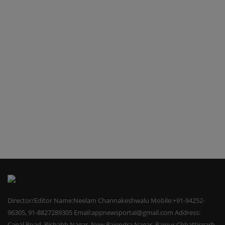
Director/Editor Name:Neelam Channakeshwalu Mobile:+91-94252-
96305, 91-8827289305 Email:appnewsportal@gmail.com Address:
Canal Road, Rishabh Nagar, New Rajendra Nagar, Raipur Chhattisgarh-