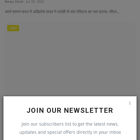
News Desk
Jul 30, 2026
अपने शासन काल में अखिलेश यादव ने भदोही से संत रविदास का नाम हटाया, सीएम...
व्यापार
2025 में आईपीओ से गुलजार रहेगा शेयर बाजार, 100
JOIN OUR NEWSLETTER
कंपनियों...
Join our subscribers list to get the latest news,
News Desk
Jan 13, 2025
updates and special offers directly in your inbox
नई दिल्ली, 12 जनवरी । कम से कम 100 कंपनियों ने भारतीय प्रतिभूति और विनिमय बोर्ड...