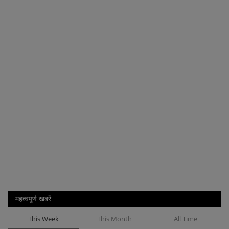
महत्वपूर्ण खबरें
This Week
This Month
All Time