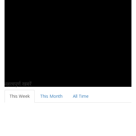
महत्वपूर्ण खबरें
This Week
This Month
All Time