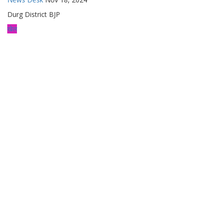
Durg District BJP
खेल