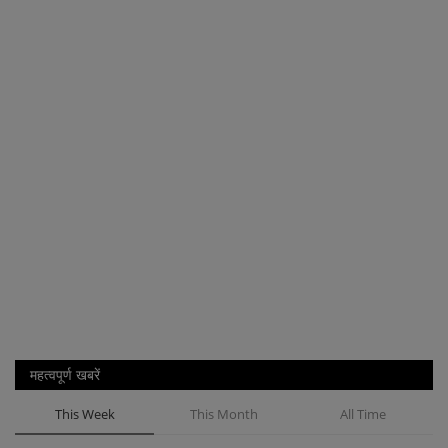
महत्वपूर्ण खबरें
This Week
This Month
All Time