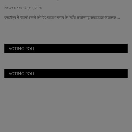
News Desk
Aug 1, 2026
Ne
एसडीएम ने मैदानी अमले को दिए राहत व बचाव के निर्देश छत्तीसगढ़ संवाददाता केशकाल,...
जान
..
VOTING POLL
VOTING POLL