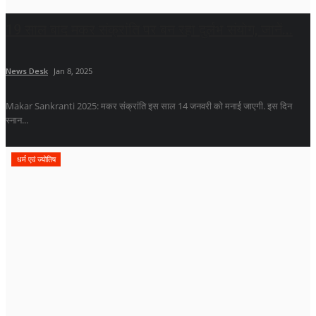
19 साल बाद मकर संक्रांति पर बन रहा दुर्लभ संयोग, जानें...
News Desk
Jan 8, 2025
Makar Sankranti 2025: मकर संक्रांति इस साल 14 जनवरी को मनाई जाएगी. इस दिन
स्नान...
धर्म एवं ज्योतिष