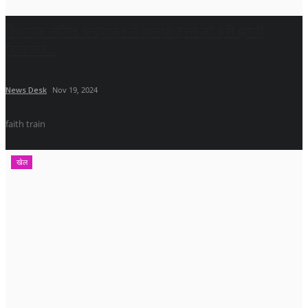
विधायक ललित चन्द्राकर ने आस्था ट्रेन को हरी झण्डी
दिखाकर...
News Desk
Nov 19, 2024
faith train
खेल