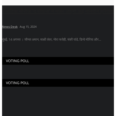
रोमांटिक सीरीज ‘द रॉयल्स’ में नजर आएंगी कई नामचीन हस्तियां
News Desk
Aug 15, 2024
मुंबई, 14 अगस्त । जीनत अमान, साक्षी तंवर, नोरा फतेही, चंकी पांडे, डिनो मोरिया और...
VOTING POLL
VOTING POLL