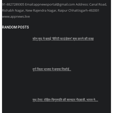
91-8827289305 Email:appnewsportal@gmail.com Address: Canal Road,
Rishabh Nagar, New Rajendra Nagar, Raipur Chhattisgarh-492001
www.appnews.live
RANDOM POSTS
सोनू सूद ने बताई 'चैरिटी फाउंडेशन' शुरू करने की वजह
दुर्ग जिला भाजपा ने बनाया रिकॉर्ड..
यूथ टेस्ट: रोहित-चिगुरुपति की शानदार गेंदबाजी, भारत ने...