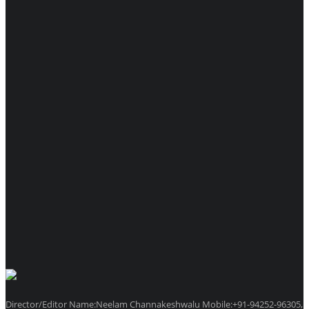
Director/Editor Name:Neelam Channakeshwalu Mobile:+91-94252-96305,