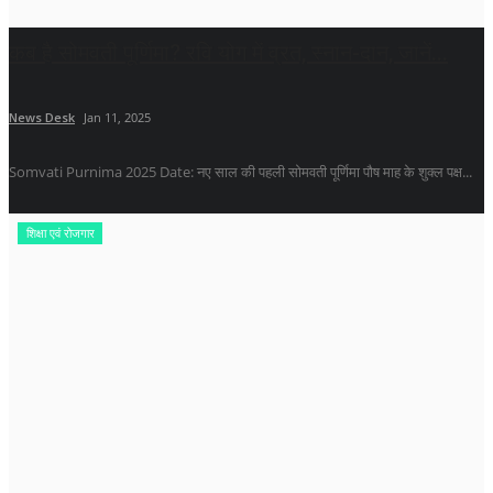
कब है सोमवती पूर्णिमा? रवि योग में व्रत, स्नान-दान, जानें...
News Desk
Jan 11, 2025
Somvati Purnima 2025 Date: नए साल की पहली सोमवती पूर्णिमा पौष माह के शुक्ल पक्ष...
शिक्षा एवं रोजगार