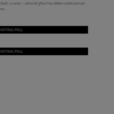
 दिल्ली, 14 अगस्त । अभिनय की दुनिया में नया कीर्तिमान स्थापित करने वाले
्गज...
दुर्ग संभाग
VOTING POLL
VOTING POLL
ंद्रीय राज्यमंत्री तोखन साहू पहुँचे विधायक गजेंद्र
...
ws Desk
Nov 18, 2024
ion Minister of State