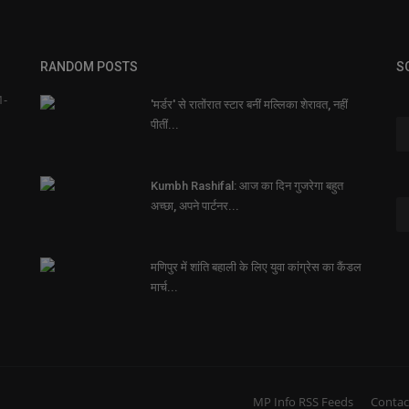
RANDOM POSTS
S
1-
'मर्डर' से रातोंरात स्टार बनीं मल्लिका शेरावत, नहीं
पीतीं...
नी
भ
Kumbh Rashifal: आज का दिन गुजरेगा बहुत
अच्छा, अपने पार्टनर...
Ne
नय
नी
मणिपुर में शांति बहाली के लिए युवा कांग्रेस का कैंडल
मार्च...
MP Info RSS Feeds
Contac