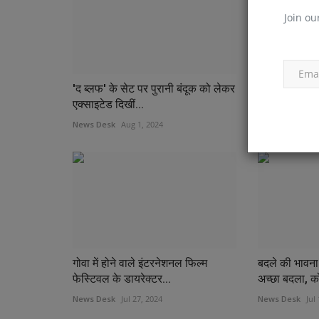
Join ou
'द ब्लफ' के सेट पर पुरानी बंदूक को लेकर
'मैडनेस मचाएंग
एक्साइटेड दिखीं...
में आया मजेदार ट
News Desk
Aug 1, 2024
News Desk
Apr
गोवा में होने वाले इंटरनेशनल फिल्म
बदले की भावना
फेस्टिवल के डायरेक्टर...
अच्छा बदला, क
News Desk
Jul 27, 2024
News Desk
Jul