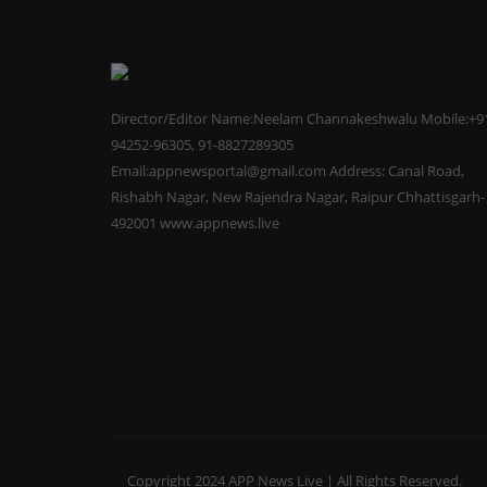
Director/Editor Name:Neelam Channakeshwalu Mobile:+9
94252-96305, 91-8827289305
Email:appnewsportal@gmail.com Address: Canal Road,
Rishabh Nagar, New Rajendra Nagar, Raipur Chhattisgarh-
492001 www.appnews.live
Copyright 2024 APP News Live | All Rights Reserved.