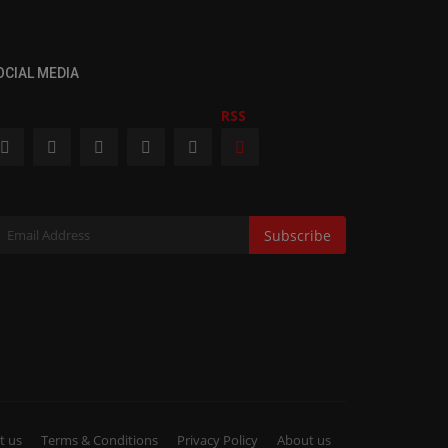
OCIAL MEDIA
RSS
ली नहीं अब विश्व कप में भगवा जर्सी पहनेंगी
ारतीय हॉकी...
ws Desk
Jul 31, 2026
Subscribe
ी दिल्ली, 30 जुलाई। भारतीय पुरूष और महिला हॉकी टीमें अगले महीने
दरलैंड और बेल्जियम...
खेल
t us
Terms & Conditions
Privacy Policy
About us