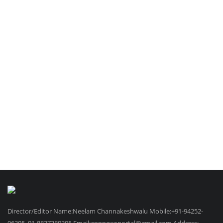
Director/Editor Name:Neelam Channakeshwalu Mobile:+91-94252-
96305, 91-8827289305 Email:appnewsportal@gmail.com Address: