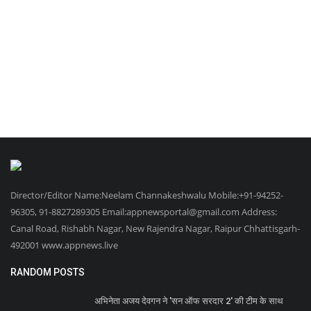
Director/Editor Name:Neelam Channakeshwalu Mobile:+91-94252-
96305, 91-8827289305 Email:appnewsportal@gmail.com Address:
Canal Road, Rishabh Nagar, New Rajendra Nagar, Raipur Chhattisgarh-
492001 www.appnews.live
RANDOM POSTS
अभिनेता अजय देवगन ने 'सन ऑफ सरदार 2' की टीम के साथ